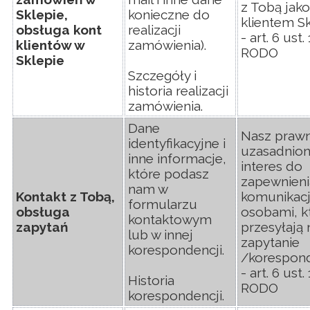
z Tobą jako
Sklepie,
konieczne do
klientem S
obsługa kont
realizacji
- art. 6 ust. 1
klientów w
zamówienia).
RODO
Sklepie
Szczegóły i
historia realizacji
zamówienia.
Dane
Nasz prawn
identyfikacyjne i
uzasadnio
inne informacje,
interes do
które podasz
zapewnieni
nam w
Kontakt z Tobą,
komunikacj
formularzu
obsługa
osobami, k
kontaktowym
zapytań
przesyłają
lub w innej
zapytanie
korespondencji.
/korespon
- art. 6 ust. 1
Historia
RODO
korespondencji.