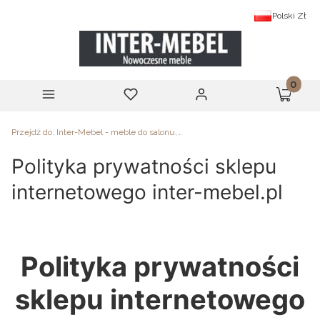
Polski
Zł
Produk
Menu
Ulubione
Zaloguj się
Koszyk
Przejdź do:
Inter-Mebel - meble do salonu, sypialni i biura
Polityka prywatności sklepu
internetowego inter-mebel.pl
Polityka prywatności
sklepu internetowego