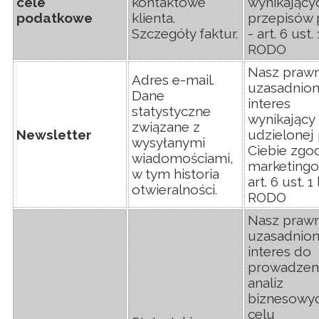
cele
kontaktowe
wynikający
podatkowe
klienta.
przepisów 
Szczegóły faktur.
- art. 6 ust. 1
RODO
Nasz prawn
Adres e-mail.
uzasadnio
Dane
interes
statystyczne
wynikający 
związane z
Newsletter
udzielonej
wysyłanymi
Ciebie zgo
wiadomościami,
marketingo
w tym historia
art. 6 ust. 1 l
otwieralności.
RODO
Nasz prawn
uzasadnio
interes do
prowadzen
analiz
biznesowy
celu