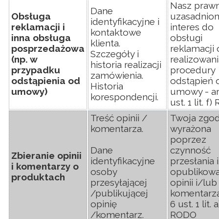
Nasz prawn
Dane
Obsługa
uzasadnio
identyfikacyjne i
reklamacji i
interes do
kontaktowe
inna obsługa
obsługi
klienta.
posprzedażowa
reklamacji 
Szczegóły i
(np. w
realizowani
historia realizacji
przypadku
procedury
zamówienia.
odstąpienia od
odstąpień 
Historia
umowy)
umowy - art
korespondencji.
ust. 1 lit. f
Treść opinii /
Twoja zgod
komentarza.
wyrażona
poprzez
Dane
czynność
Zbieranie opinii
identyfikacyjne
przesłania 
i komentarzy o
osoby
opublikowa
produktach
przesyłającej
opinii i/lub
/publikującej
komentarza 
opinię
6 ust. 1 lit. a
/komentarz.
RODO