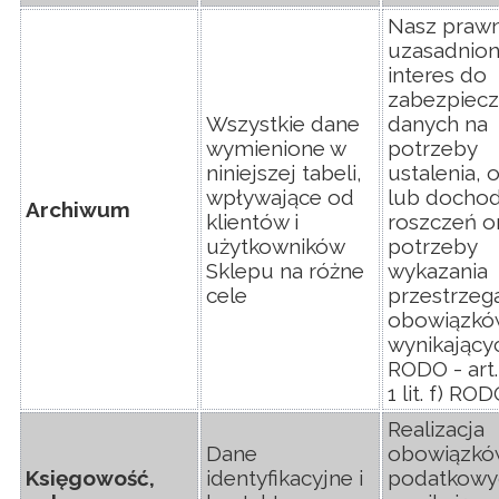
Nasz prawn
uzasadnio
interes do
zabezpiecz
Wszystkie dane
danych na
wymienione w
potrzeby
niniejszej tabeli,
ustalenia, 
wpływające od
lub dochod
Archiwum
klientów i
roszczeń o
użytkowników
potrzeby
Sklepu na różne
wykazania
cele
przestrzeg
obowiązkó
wynikający
RODO - art.
1 lit. f) RO
Realizacja
Dane
obowiązkó
Księgowość,
identyfikacyjne i
podatkowy