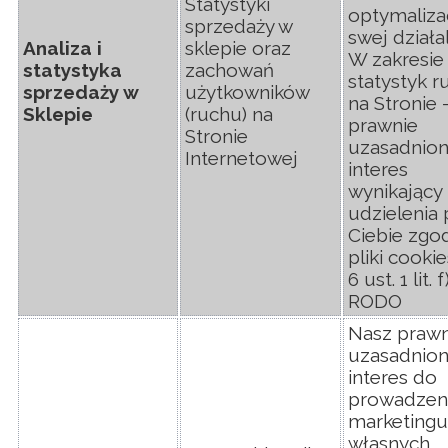
Statystyki
optymalizac
sprzedaży w
swej działa
Analiza i
sklepie oraz
W zakresie
statystyka
zachowań
statystyk r
sprzedaży w
użytkowników
na Stronie 
Sklepie
(ruchu) na
prawnie
Stronie
uzasadnio
Internetowej
interes
wynikający 
udzielenia 
Ciebie zgo
pliki cookies
6 ust. 1 lit. f
RODO
Nasz prawn
uzasadnio
interes do
prowadzen
marketingu
własnych