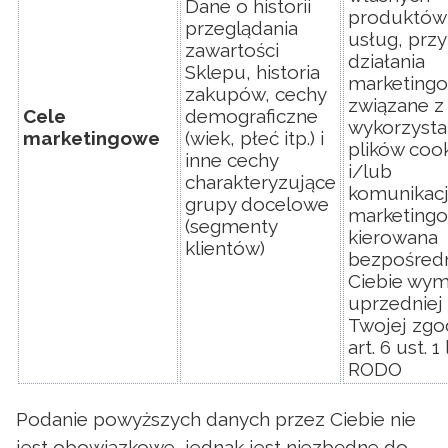
Dane o historii
produktów 
przeglądania
usług, prz
zawartości
działania
Sklepu, historia
marketing
zakupów, cechy
związane z
Cele
demograficzne
wykorzyst
marketingowe
(wiek, płeć itp.) i
plików coo
inne cechy
i/lub
charakteryzujące
komunikac
grupy docelowe
marketing
(segmenty
kierowana
klientów)
bezpośred
Ciebie wym
uprzedniej
Twojej zgo
art. 6 ust. 1 l
RODO
Podanie powyższych danych przez Ciebie nie
jest obowiązkowe, jednak jest niezbędne do