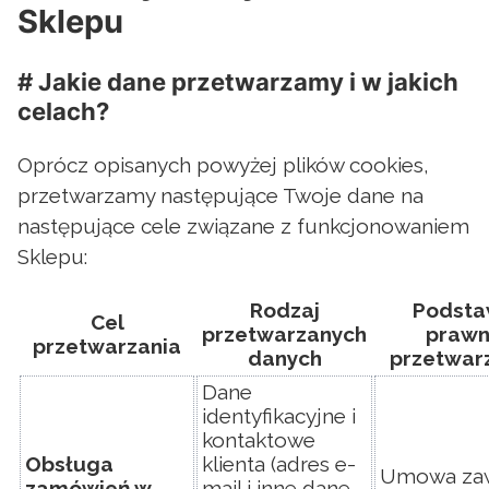
Sklepu
# Jakie dane przetwarzamy i w jakich
celach?
Oprócz opisanych powyżej plików cookies,
przetwarzamy następujące Twoje dane na
następujące cele związane z funkcjonowaniem
Sklepu:
Rodzaj
Podst
Cel
przetwarzanych
praw
przetwarzania
danych
przetwar
Dane
identyfikacyjne i
kontaktowe
Obsługa
klienta (adres e-
Umowa zaw
zamówień w
mail i inne dane