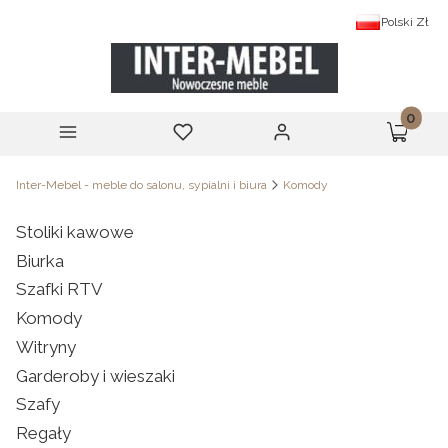
Polski
Zł
Produk
Menu
Ulubione
Zaloguj się
Koszyk
Inter-Mebel - meble do salonu, sypialni i biura
Komody
Stoliki kawowe
Biurka
Szafki RTV
Komody
Witryny
Garderoby i wieszaki
Szafy
Regały