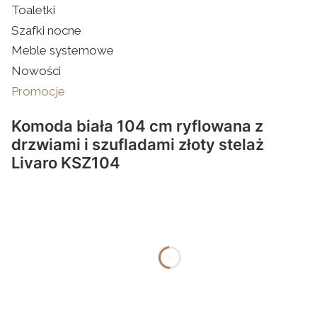
Toaletki
Szafki nocne
Meble systemowe
Nowości
Promocje
Koniec menu
Komoda biała 104 cm ryflowana z
drzwiami i szufladami złoty stelaż
Livaro KSZ104
dnia
godziny
minuty
sekundy