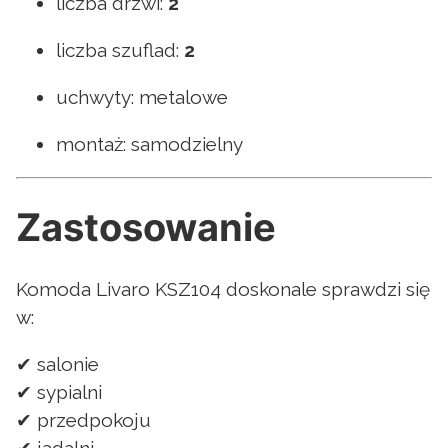
liczba drzwi:
2
liczba szuflad:
2
uchwyty: metalowe
montaż: samodzielny
Zastosowanie
Komoda Livaro KSZ104 doskonale sprawdzi się
w:
✔ salonie
✔ sypialni
✔ przedpokoju