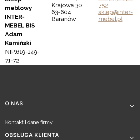
Krajowa 30
752
meblowy
63-604
sklep@inter-
INTER-
Baranów
mebel.pl
MEBEL BIS
Adam
Kamiński
NIP:619-149-
71-72
Linki w stopce
O NAS
Kontakt i dane firmy
OBSŁUGA KLIENTA