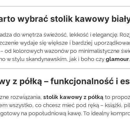
rto wybrać stolik kawowy biał
za do wnętrza świeżość, lekkość i elegancję. Rozj
zczenie wydaje się większe i bardziej uporządkowan
– od kolorowych wazonów po minimalistyczne świe
no w stylu skandynawskim, jak i boho czy
glamour
wy z półką – funkcjonalność i e
czne rozwiązania,
stolik kawowy z półką
to propozy
 wszystko, co chcesz mieć pod ręką – książki, pilo
 i gotowy na popołudniową kawę. To idealny kompr