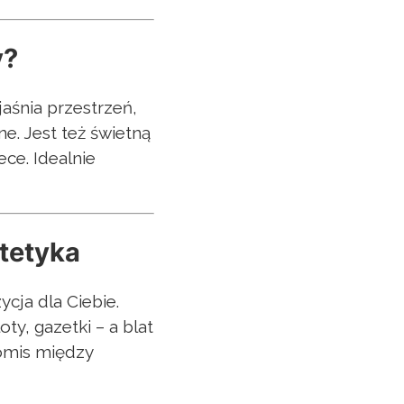
y?
aśnia przestrzeń,
e. Jest też świetną
ce. Idealnie
.
stetyka
cja dla Ciebie.
ty, gazetki – a blat
omis między