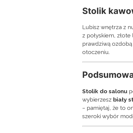
Stolik kawo
Lubisz wnętrza z n
z połyskiem, złote 
prawdziwą ozdobą s
otoczeniu.
Podsumowa
Stolik do salonu
po
wybierzesz
biały 
– pamiętaj, że to 
szeroki wybór model