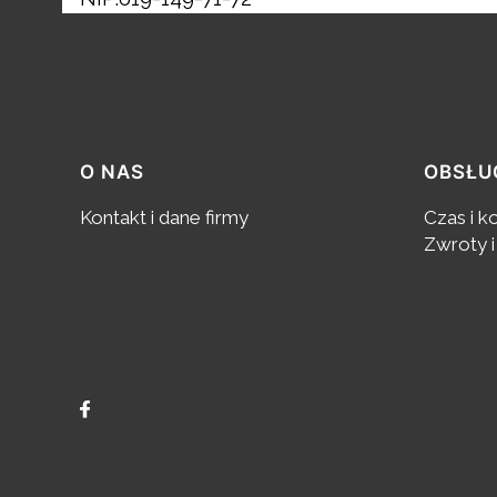
Linki w stopce
O NAS
OBSŁU
Kontakt i dane firmy
Czas i k
Zwroty i