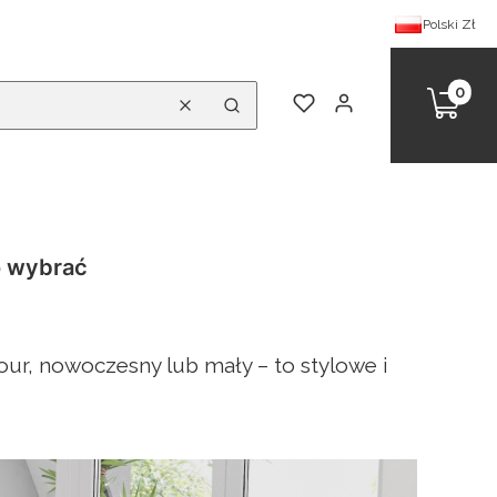
Polski
Zł
Produk
Koszy
Ulubione
Zaloguj się
Wyczyść
Szukaj
o wybrać
our, nowoczesny lub mały – to stylowe i