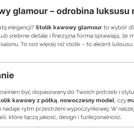
wy glamour – odrobina luksusu 
utą elegancji?
Stolik kawowy glamour
to wybór dla
lub srebrne detale i finezyjna forma sprawiają, że m
alonu. To coś więcej niż stolik – to akcent luksu
nie
winien być dopasowany do Twoich potrzeb i stylu 
stolik kawowy z półką
,
nowoczesny model
, czy
ma
on nadaje rytm przestrzeni wypoczynkowej. W naszej
i, które łączą jakość, design i funkcjonalność.