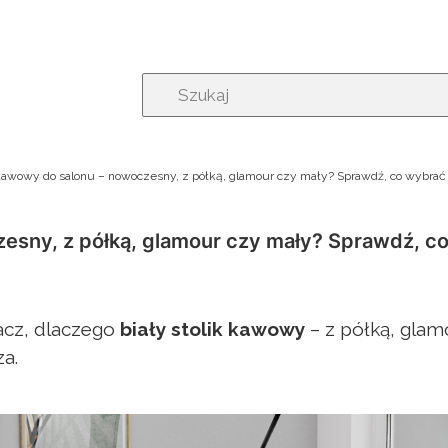
k kawowy do salonu – nowoczesny, z półką, glamour czy mały? Sprawdź, co wybrać
zesny, z półką, glamour czy mały? Sprawdź, c
acz, dlaczego
biały stolik kawowy
– z półką, glam
a.