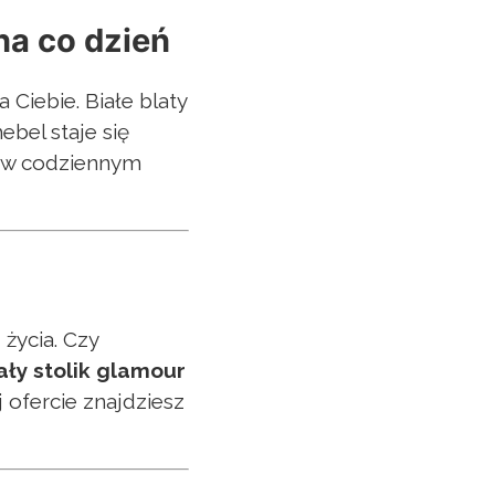
na co dzień
 Ciebie. Białe blaty
ebel staje się
su w codziennym
życia. Czy
ły stolik glamour
 ofercie znajdziesz