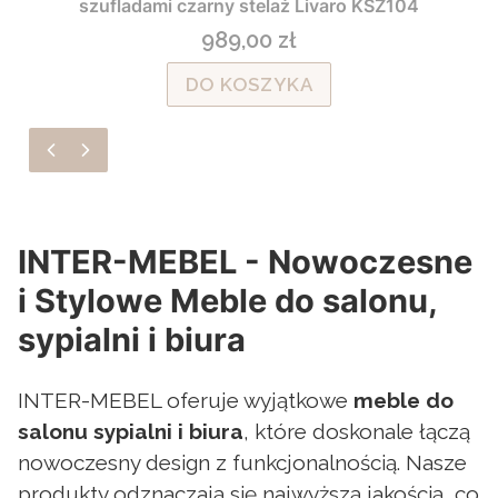
szufladami czarny stelaż Livaro KSZ104
989,00 zł
Cena
DO KOSZYKA
INTER-MEBEL - Nowoczesne
i Stylowe Meble do salonu,
sypialni i biura
INTER-MEBEL oferuje wyjątkowe
meble do
salonu sypialni i biura
, które doskonale łączą
nowoczesny design z funkcjonalnością. Nasze
produkty odznaczają się najwyższą jakością, co