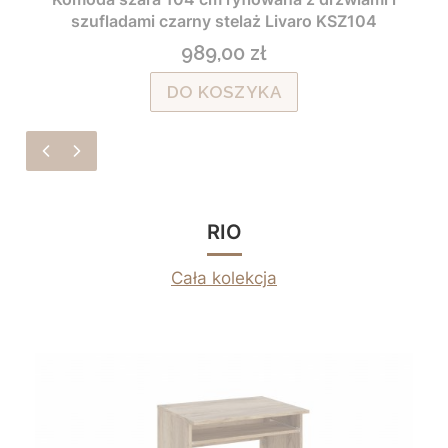
szufladami czarny stelaż Livaro KSZ104
989,00 zł
Cena
DO KOSZYKA
RIO
Cała kolekcja