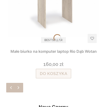
BESTSELLER
Małe biurko na komputer laptop Rio Dąb Wotan
160,00 zł
Cena
DO KOSZYKA
Nova Czarny