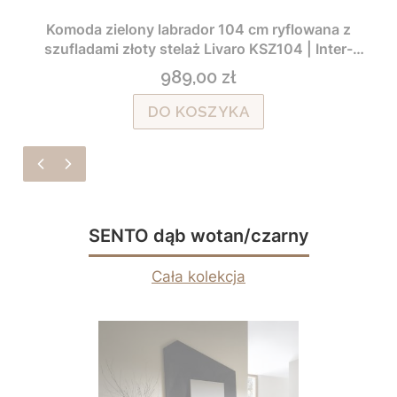
Komoda zielony labrador 104 cm ryflowana z
szufladami złoty stelaż Livaro KSZ104 | Inter-
Mebel
989,00 zł
Cena
DO KOSZYKA
SENTO dąb wotan/czarny
Cała kolekcja