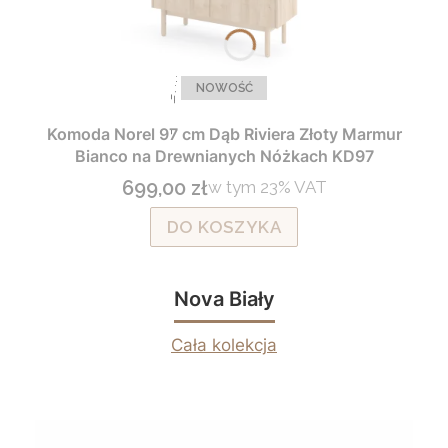
Kolekcja Rio
Kolekcja Paris
NOWOŚĆ
Komoda Norel 97 cm Dąb Riviera Złoty Marmur
Bianco na Drewnianych Nóżkach KD97
699,00 zł
w tym %s VAT
w tym
23%
VAT
Cena brutto
DO KOSZYKA
Nova Biały
Cała kolekcja