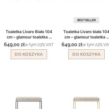
BESTSELLER
Toaletka Livaro Biała 104
Toaletka Livaro biała 10
cm – glamour toaletka z
cm – glamour toaletka z
szufladami i złotymi
szufladami i czarnymi
649,00 zł
649,00 zł
w tym %s VAT
w tym %s VAT
w tym
23%
VAT
w tym
23%
VA
Cena brutto
Cena brutto
nogami
nogami
DO KOSZYKA
DO KOSZYKA