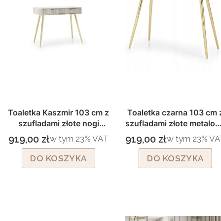
Toaletka Kaszmir 103 cm z
Toaletka czarna 103 cm 
szufladami złote nogi
szufladami złote metalo
Zova T103
nogi Zova T103
919,00 zł
919,00 zł
w tym %s VAT
w tym %s VAT
w tym
23%
VAT
w tym
23%
VA
Cena brutto
Cena brutto
DO KOSZYKA
DO KOSZYKA