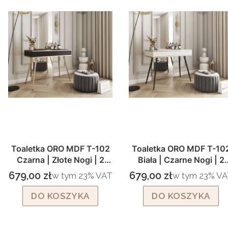
Toaletka ORO MDF T-102
Toaletka ORO MDF T-10
Czarna | Złote Nogi | 2
Biała | Czarne Nogi | 2
Szuflady Push to Open
Szuflady Push to Open
679,00 zł
679,00 zł
w tym %s VAT
w tym %s VAT
w tym
23%
VAT
w tym
23%
VA
Cena brutto
Cena brutto
DO KOSZYKA
DO KOSZYKA