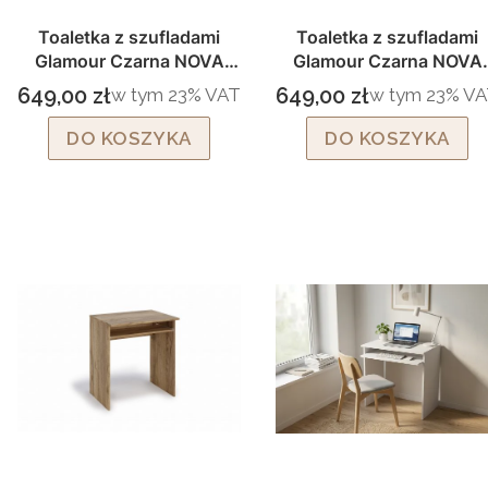
Toaletka z szufladami
Toaletka z szufladami
Glamour Czarna NOVA
Glamour Czarna NOVA
czarny stelaż
złoty stelaż
649,00 zł
649,00 zł
w tym %s VAT
w tym %s VAT
w tym
23%
VAT
w tym
23%
VA
Cena brutto
Cena brutto
DO KOSZYKA
DO KOSZYKA