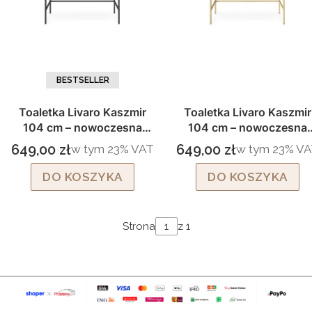
BESTSELLER
Toaletka Livaro Kaszmir
Toaletka Livaro Kaszmir
104 cm – nowoczesna
104 cm – nowoczesna
toaletka z szufladami i
konsola z szufladami i
649,00 zł
649,00 zł
w tym %s VAT
w tym %s VAT
w tym
23%
VAT
w tym
23%
VA
Cena brutto
Cena brutto
czarnymi nogami
złotymi nogami
DO KOSZYKA
DO KOSZYKA
Strona
z 1