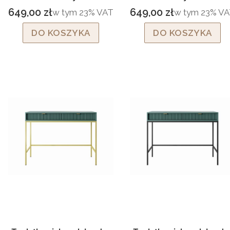
czarny stelaż
stelaż
649,00 zł
649,00 zł
w tym %s VAT
w tym %s VAT
w tym
23%
VAT
w tym
23%
VA
Cena brutto
Cena brutto
DO KOSZYKA
DO KOSZYKA