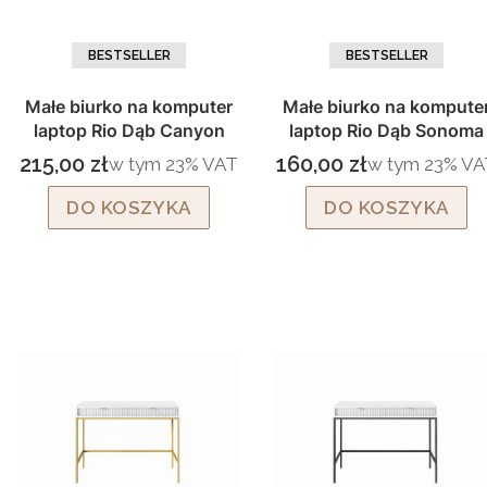
BESTSELLER
BESTSELLER
Małe biurko na komputer
Małe biurko na kompute
laptop Rio Dąb Canyon
laptop Rio Dąb Sonoma
215,00 zł
160,00 zł
w tym %s VAT
w tym %s VAT
w tym
23%
VAT
w tym
23%
VA
Cena brutto
Cena brutto
DO KOSZYKA
DO KOSZYKA