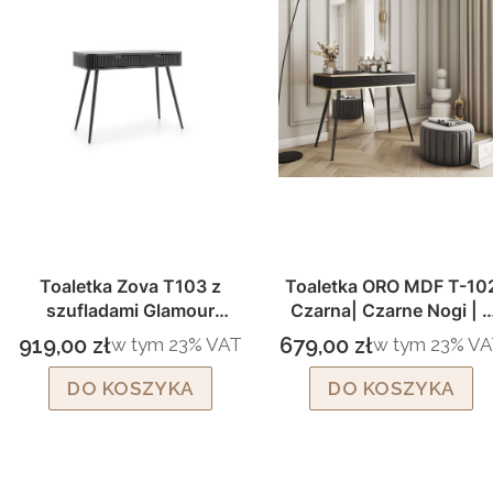
Toaletka Zova T103 z
Toaletka ORO MDF T-10
szufladami Glamour
Czarna| Czarne Nogi | 2
Czarna, Czarne nogi,
Szuflady Push to Open
919,00 zł
679,00 zł
w tym %s VAT
w tym %s VAT
w tym
23%
VAT
w tym
23%
VA
Cena brutto
Cena brutto
Ryflowana
DO KOSZYKA
DO KOSZYKA