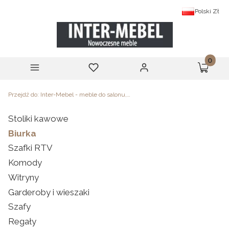
Polski
Zł
Produk
Menu
Ulubione
Zaloguj się
Koszyk
Przejdź do:
Inter-Mebel - meble do salonu, sypialni i biura
Stoliki kawowe
Biurka
Szafki RTV
Komody
Witryny
Garderoby i wieszaki
Szafy
Regały