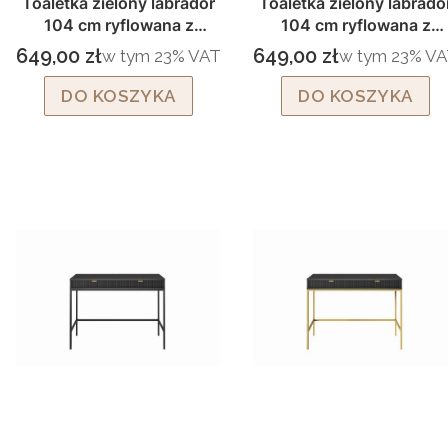
Toaletka zielony labrador
Toaletka zielony labrado
104 cm ryflowana z
104 cm ryflowana z
szufladami złoty stelaż
szufladami czarny stela
649,00 zł
649,00 zł
w tym %s VAT
w tym %s VAT
w tym
23%
VAT
w tym
23%
VA
Cena brutto
Cena brutto
Livaro T104
Livaro T104
DO KOSZYKA
DO KOSZYKA