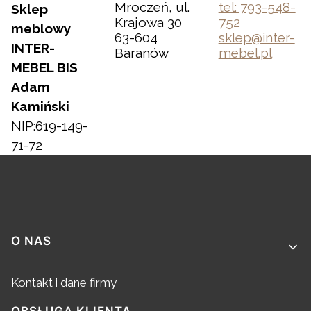
Mroczeń, ul.
tel: 793-548-
Sklep
Krajowa 30
752
meblowy
63-604
sklep@inter-
INTER-
Baranów
mebel.pl
MEBEL BIS
Adam
Kamiński
NIP:619-149-
71-72
Linki w stopce
O NAS
Kontakt i dane firmy
OBSŁUGA KLIENTA