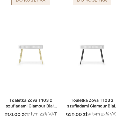
DO KOSZYKA
DO KOSZYKA
Toaletka Zova T103 z
Toaletka Zova T103 z
szufladami Glamour Biała
szufladami Glamour Biał
złote nogi
czarne nogi
919,00 zł
919,00 zł
w tym %s VAT
w tym %s VAT
w tym
23%
VAT
w tym
23%
VA