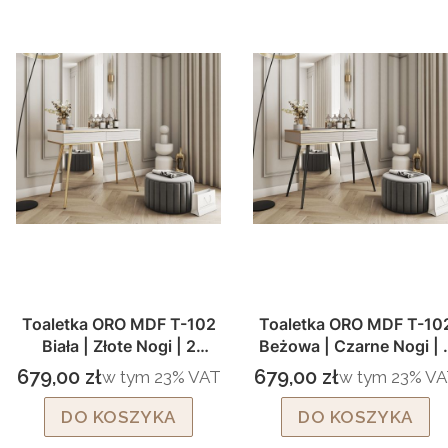
Toaletka ORO MDF T-102
Toaletka ORO MDF T-10
Biała | Złote Nogi | 2
Beżowa | Czarne Nogi | 
Szuflady Push to Open
Szuflady Push to Open
679,00 zł
679,00 zł
w tym %s VAT
w tym %s VAT
w tym
23%
VAT
w tym
23%
VA
Cena brutto
Cena brutto
DO KOSZYKA
DO KOSZYKA