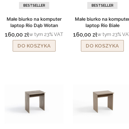
BESTSELLER
BESTSELLER
Małe biurko na komputer
Małe biurko na kompute
laptop Rio Dąb Wotan
laptop Rio Białe
160,00 zł
160,00 zł
w tym %s VAT
w tym %s VAT
w tym
23%
VAT
w tym
23%
VA
Cena brutto
Cena brutto
DO KOSZYKA
DO KOSZYKA