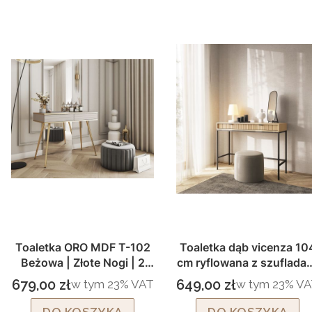
Toaletka ORO MDF T-102
Toaletka dąb vicenza 10
Beżowa | Złote Nogi | 2
cm ryflowana z szuflada
Szuflady Push to Open
Livaro T104
679,00 zł
649,00 zł
w tym %s VAT
w tym %s VAT
w tym
23%
VAT
w tym
23%
VA
Cena brutto
Cena brutto