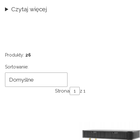
Czytaj więcej
Produkty:
26
Lista produktów
Sortowanie:
Domyślne
Strona
z 1