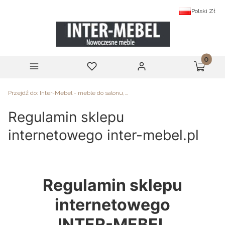
Polski
Zł
Produk
Menu
Ulubione
Zaloguj się
Koszyk
Przejdź do:
Inter-Mebel - meble do salonu, sypialni i biura
Regulamin sklepu
internetowego inter-mebel.pl
Regulamin sklepu
internetowego
INTER-MEBEL