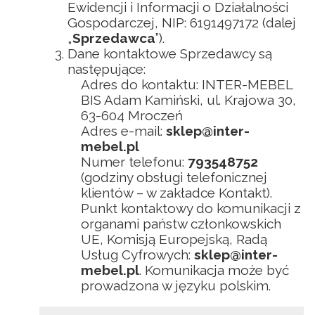
Ewidencji i Informacji o Działalności
Gospodarczej, NIP: 6191497172 (dalej
„
Sprzedawca
”).
Dane kontaktowe Sprzedawcy są
następujące:
Adres do kontaktu: INTER-MEBEL
BIS Adam Kamiński, ul. Krajowa 30,
63-604 Mroczeń
Adres e-mail:
sklep@inter-
mebel.pl
Numer telefonu:
793548752
(godziny obsługi telefonicznej
klientów – w zakładce Kontakt).
Punkt kontaktowy do komunikacji z
organami państw członkowskich
UE, Komisją Europejską, Radą
Usług Cyfrowych:
sklep@inter-
mebel.pl
. Komunikacja może być
prowadzona w języku polskim.