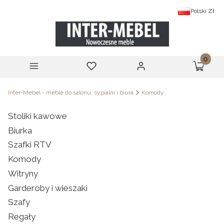
Polski
Zł
Produk
Menu
Ulubione
Zaloguj się
Koszyk
Inter-Mebel - meble do salonu, sypialni i biura
Komody
Stoliki kawowe
Biurka
Szafki RTV
Komody
Witryny
Garderoby i wieszaki
Szafy
Regały