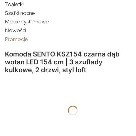
Toaletki
Szafki nocne
Meble systemowe
Nowości
Promocje
Koniec menu
Komoda SENTO KSZ154 czarna dąb
wotan LED 154 cm | 3 szuflady
kulkowe, 2 drzwi, styl loft
dnia
godziny
minuty
sekundy