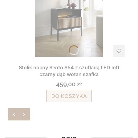
Stolik nocny Sento S54 z szufladą LED loft
czarny dąb wotan szafka
459,00 zł
Cena
DO KOSZYKA