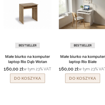
BESTSELLER
BESTSELLER
Małe biurko na komputer
Małe biurko na komputer
laptop Rio Dąb Wotan
laptop Rio Białe
160,00 zł
160,00 zł
w tym %s VAT
w tym %s VAT
w tym
23%
VAT
w tym
23%
VA
Cena brutto
Cena brutto
DO KOSZYKA
DO KOSZYKA