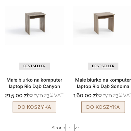
BESTSELLER
BESTSELLER
Małe biurko na komputer
Małe biurko na komputer
laptop Rio Dąb Canyon
laptop Rio Dąb Sonoma
215,00 zł
160,00 zł
w tym %s VAT
w tym %s VAT
w tym
23%
VAT
w tym
23%
VA
Cena brutto
Cena brutto
DO KOSZYKA
DO KOSZYKA
Strona
z 1