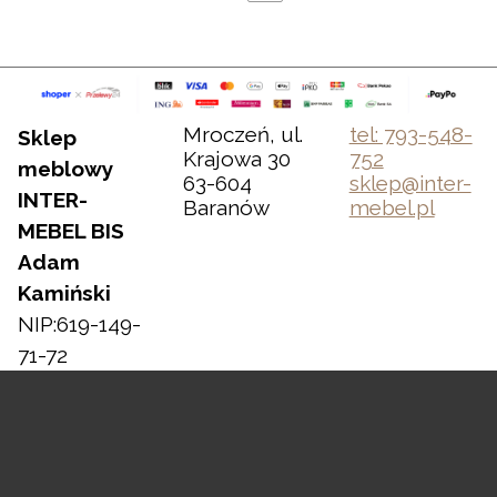
Mroczeń, ul.
tel: 793-548-
Sklep
Krajowa 30
752
meblowy
63-604
sklep@inter-
INTER-
Baranów
mebel.pl
MEBEL BIS
Adam
Kamiński
NIP:619-149-
71-72