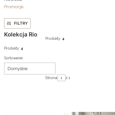
Promocje
Koniec menu
FILTRY
Kolekcja Rio
Produkty:
4
Produkty:
4
Lista produktów
Sortowanie:
Domyślne
Strona
z 1