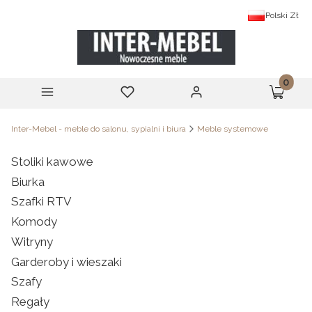
Polski
Zł
Produk
Menu
Ulubione
Zaloguj się
Koszyk
Inter-Mebel - meble do salonu, sypialni i biura
Meble systemowe
Stoliki kawowe
Biurka
Szafki RTV
Komody
Witryny
Garderoby i wieszaki
Szafy
Regały