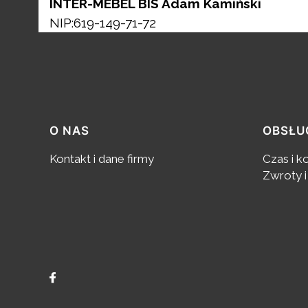
INTER-MEBEL BIS Adam Kamiński
NIP:619-149-71-72
Linki w stopce
O NAS
OBSŁU
Kontakt i dane firmy
Czas i k
Zwroty i