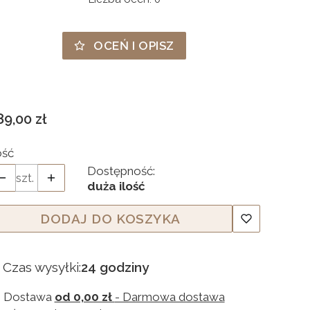
OCEŃ I OPISZ
ena
89,00 zł
ość
Dostępność:
szt.
duża ilość
DODAJ DO KOSZYKA
Czas wysyłki:
24 godziny
Dostawa
od 0,00 zł
- Darmowa dostawa