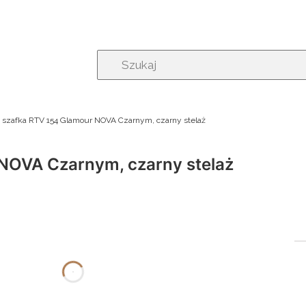
k, szafka RTV 154 Glamour NOVA Czarnym, czarny stelaż
 NOVA Czarnym, czarny stelaż
a
godziny
minuty
sekundy