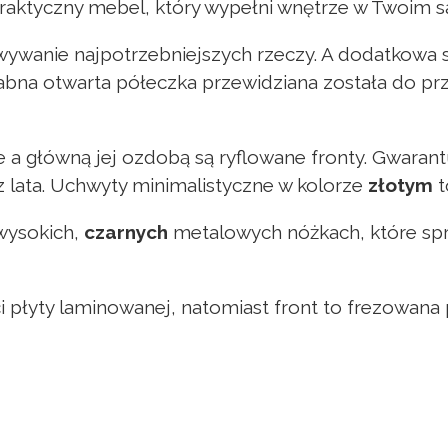
raktyczny mebel, który wypełni wnętrze w Twoim sa
ywanie najpotrzebniejszych rzeczy. A dodatkowa 
abna otwarta półeczka przewidziana została do p
e a główną jej ozdobą są ryflowane fronty. Gwaran
z lata. Uchwyty minimalistyczne w kolorze
złotym
t
 wysokich,
czarnych
metalowych nóżkach, które spra
i płyty laminowanej, natomiast front to frezowana 