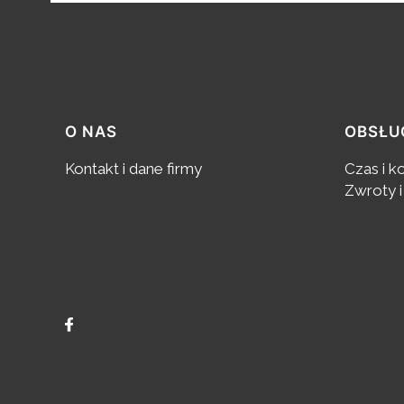
Linki w stopce
O NAS
OBSŁU
Kontakt i dane firmy
Czas i k
Zwroty i