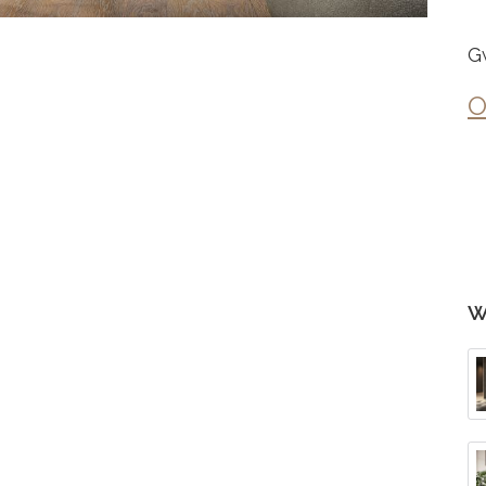
G
O
W