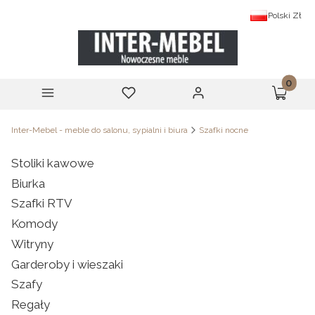
Polski
Zł
Produk
Menu
Ulubione
Zaloguj się
Koszyk
Inter-Mebel - meble do salonu, sypialni i biura
Szafki nocne
Stoliki kawowe
Biurka
Szafki RTV
Komody
Witryny
Garderoby i wieszaki
Szafy
Regały