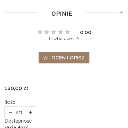
OPINIE
0.00
Liczba ocen: 0
OCEŃ I OPISZ
Cena
120,00 zł
Ilość
szt.
Dostępność:
duża ilość