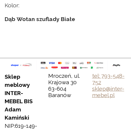
Kolor:
Dąb Wotan szuflady Białe
Mroczeń, ul.
tel: 793-548-
Sklep
Krajowa 30
752
meblowy
63-604
sklep@inter-
INTER-
Baranów
mebel.pl
MEBEL BIS
Adam
Kamiński
NIP:619-149-