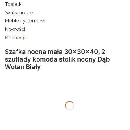
Toaletki
Szafki nocne
Meble systemowe
Nowości
Promocje
Koniec menu
Szafka nocna mała 30x30x40, 2
szuflady komoda stolik nocny Dąb
Wotan Biały
dnia
godziny
minuty
sekundy