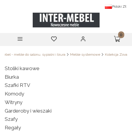
Polski
Zł
Produk
Menu
Ulubione
Zaloguj się
Koszyk
-Mebel - meble do salonu, sypialni i biura
Meble systemowe
Kolekcja Zova
Stoliki kawowe
Biurka
Szafki RTV
Komody
Witryny
Garderoby i wieszaki
Szafy
Regały