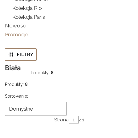
Kolekcja Rio
Kolekcja Paris
Nowości
Promocje
Koniec menu
FILTRY
Biała
Produkty:
8
Produkty:
8
Lista produktów
Sortowanie:
Domyślne
Strona
z 1