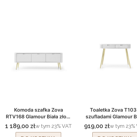
Komoda szafka Zova
Toaletka Zova T103
RTV168 Glamour Biała złote
szufladami Glamour B
nogi
złote nogi
1 189,00 zł
919,00 zł
w tym %s VAT
w tym %s 
w tym
23%
VAT
w tym
23%
Cena brutto
Cena brutto