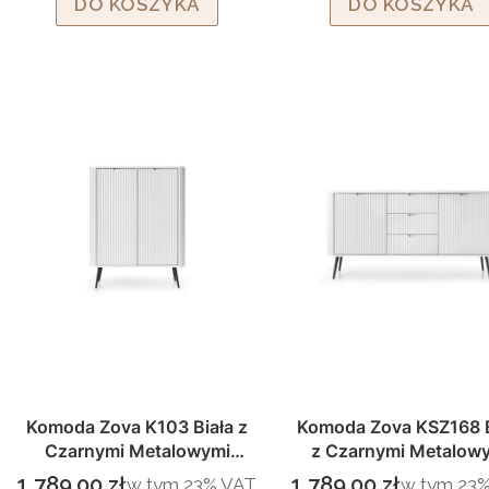
DO KOSZYKA
DO KOSZYKA
Komoda Zova K103 Biała z
Komoda Zova KSZ168 B
Czarnymi Metalowymi
z Czarnymi Metalow
Nogami
Nogami
1 789,00 zł
1 789,00 zł
w tym %s VAT
w tym %s 
w tym
23%
VAT
w tym
23