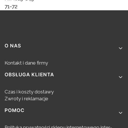
71-72
Linki w stopce
O NAS
Kontakt i dane firmy
OBSŁUGA KLIENTA
Czas i koszty dostawy
Zwroty i reklamacje
POMOC
Polityka prywatności sklepu internetowego inter-