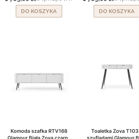
Cena brutto
Cena brutto
DO KOSZYKA
DO KOSZYKA
Komoda szafka RTV168
Toaletka Zova T103
Glamour Biała Zova czarne
szufladami Glamour B