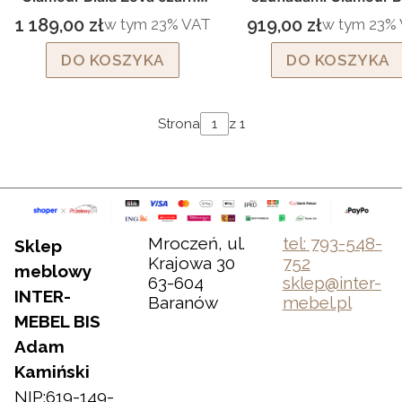
nogi
czarne nogi
1 189,00 zł
919,00 zł
w tym %s VAT
w tym %s 
w tym
23%
VAT
w tym
23%
Cena brutto
Cena brutto
DO KOSZYKA
DO KOSZYKA
Strona
z 1
Mroczeń, ul.
tel: 793-548-
Sklep
Krajowa 30
752
meblowy
63-604
sklep@inter-
INTER-
Baranów
mebel.pl
MEBEL BIS
Adam
Kamiński
NIP:619-149-