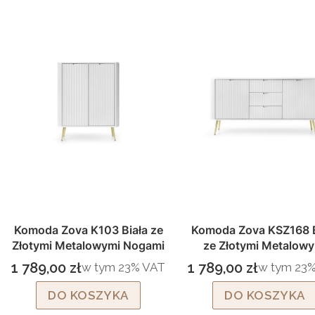
Komoda Zova K103 Biała ze
Komoda Zova KSZ168 B
Złotymi Metalowymi Nogami
ze Złotymi Metalowy
Nogami
1 789,00 zł
1 789,00 zł
w tym %s VAT
w tym %s 
w tym
23%
VAT
w tym
23
Cena brutto
Cena brutto
DO KOSZYKA
DO KOSZYKA